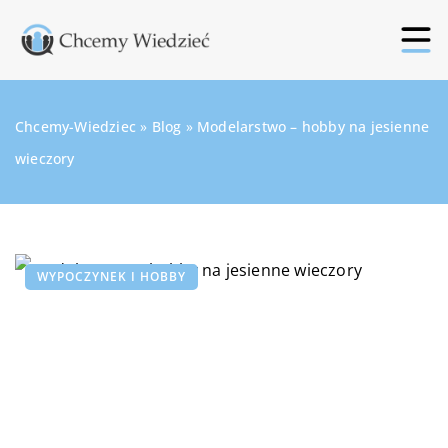
Chcemy-Wiedziec
»
Blog
»
Modelarstwo – hobby na jesienne
wieczory
WYPOCZYNEK I HOBBY