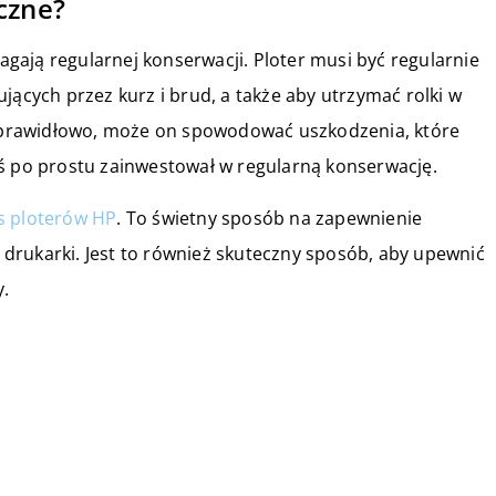
czne?
ają regularnej konserwacji. Ploter musi być regularnie
jących przez kurz i brud, a także aby utrzymać rolki w
er prawidłowo, może on spowodować uszkodzenia, które
yś po prostu zainwestował w regularną konserwację.
s ploterów HP
. To świetny sposób na zapewnienie
drukarki. Jest to również skuteczny sposób, aby upewnić
y.
30 czerwca 2019
Co powinien umieć podłączyć
elektryk?