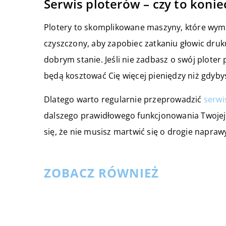
Serwis ploterów – czy to konie
Plotery to skomplikowane maszyny, które wymag
czyszczony, aby zapobiec zatkaniu głowic druku
dobrym stanie. Jeśli nie zadbasz o swój plot
będą kosztować Cię więcej pieniędzy niż gdyb
Dlatego warto regularnie przeprowadzić
serwi
dalszego prawidłowego funkcjonowania Twojej 
się, że nie musisz martwić się o drogie napraw
ZOBACZ RÓWNIEŻ
16 sierpnia 2022
Jakie są najczęstsze usterki w
skrzyni biegów?