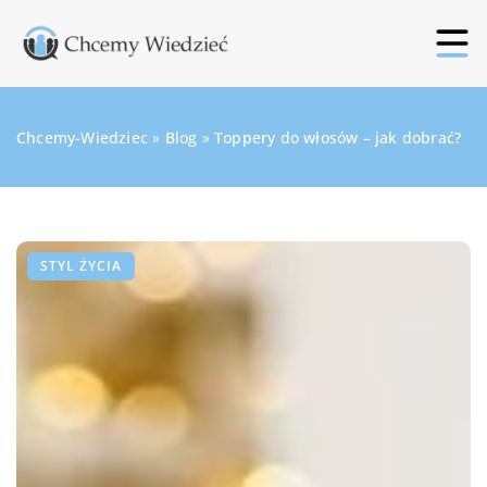
Chcemy-Wiedziec
»
Blog
»
Toppery do włosów – jak dobrać?
STYL ŻYCIA