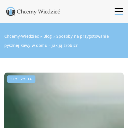
Chcemy-Wiedziec
»
Blog
»
Sposoby na przygotowanie
pysznej kawy w domu – jak ją zrobić?
STYL ŻYCIA