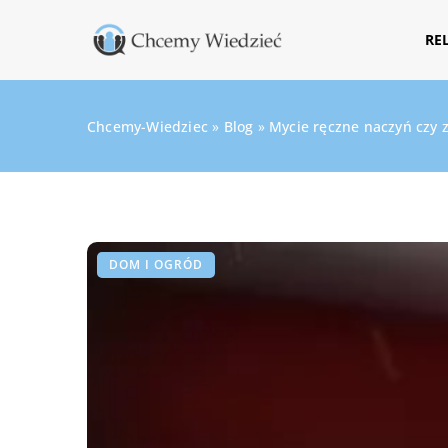
RE
Chcemy-Wiedziec
»
Blog
»
Mycie ręczne naczyń czy 
DOM I OGRÓD