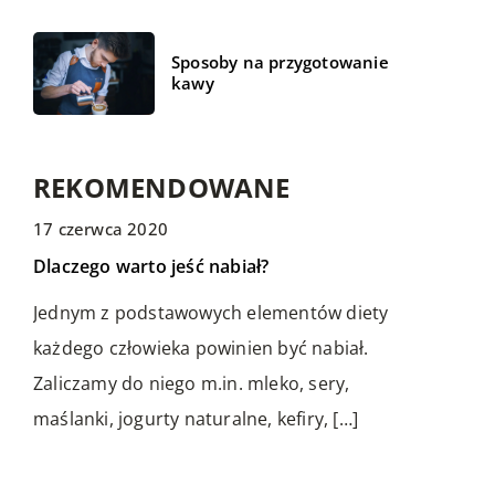
Sposoby na przygotowanie
kawy
REKOMENDOWANE
17 czerwca 2020
BIZNES I MARKETING
MEDYCYNA I ZDROWIE
BIZNES I MARKETING
Dlaczego warto jeść nabiał?
Jednym z podstawowych elementów diety
każdego człowieka powinien być nabiał.
Zaliczamy do niego m.in. mleko, sery,
maślanki, jogurty naturalne, kefiry, […]
20 sierpnia 2022
18 listopada 2018