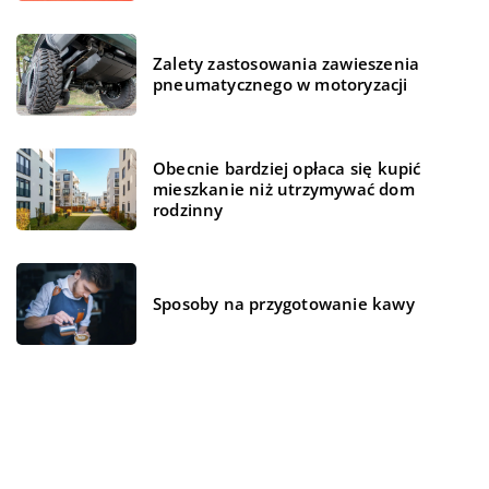
Zalety zastosowania zawieszenia
pneumatycznego w motoryzacji
Obecnie bardziej opłaca się kupić
mieszkanie niż utrzymywać dom
rodzinny
Sposoby na przygotowanie kawy
REKOMENDOWANE
01 grudnia 2020
PRZEMYSŁ I TECHNIKA
MEDYCYNA I ZDROWIE
DOM I OGRÓD