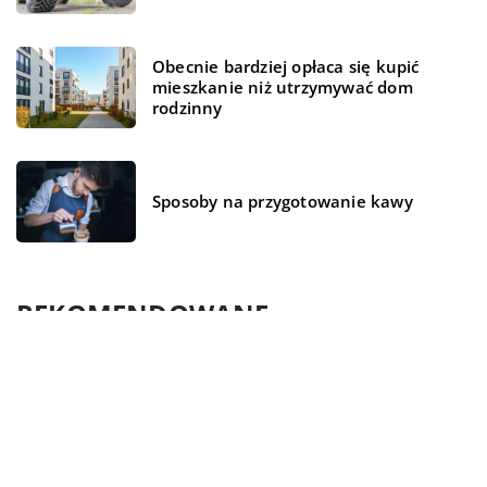
Obecnie bardziej opłaca się kupić
mieszkanie niż utrzymywać dom
rodzinny
Sposoby na przygotowanie kawy
REKOMENDOWANE
26 stycznia 2021
STYL ŻYCIA
MEDYCYNA I ZDROWIE
WYPOCZYNEK I HOBBY
Breloki, opaski – gadżety z informacji o stanie
zdrowie, które powini mieć cukrzycy
Cukrzyca to jedna z najszybciej rozwijających się