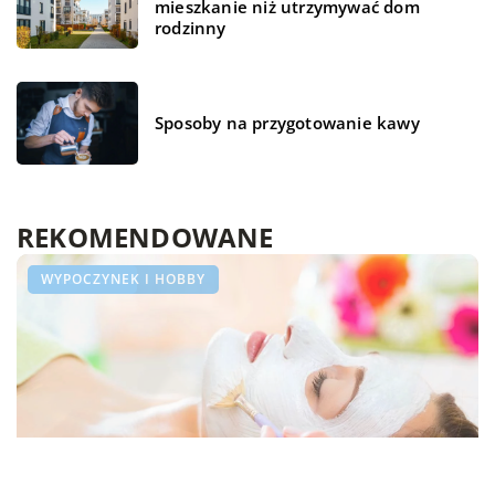
mieszkanie niż utrzymywać dom
rodzinny
Sposoby na przygotowanie kawy
REKOMENDOWANE
STYL ŻYCIA
STYL ŻYCIA
WYPOCZYNEK I HOBBY