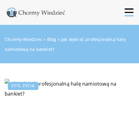
Chcemy-Wiedziec
»
Blog
»
Jak wybrać profesjonalną halę
namiotową na bankiet?
STYL ŻYCIA