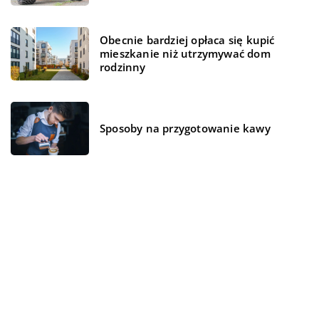
Obecnie bardziej opłaca się kupić
mieszkanie niż utrzymywać dom
rodzinny
Sposoby na przygotowanie kawy
REKOMENDOWANE
MEDYCYNA I ZDROWIE
BIZNES I MARKETING
STYL ŻYCIA