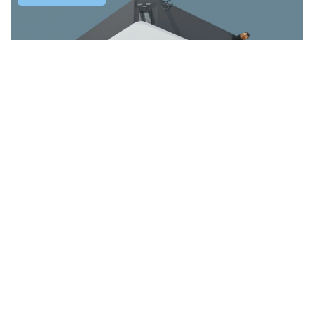
Jak dobrać odpowiednie worki do swojego
odkurzacza?
Każdy z nas lubi mieć porządek w swoim domu.
Codzienne sprzątanie pomaga nam utrzymać ład w
najbliższym otoczeniu. Jednak oprócz […]
10 maja 2022
Co warto wiedzieć przed zamontowaniem
20 kwietnia 2021
klimatyzacji w mieszkaniu?
Plomby plastikowe – jakie mają zastosowanie?
Instalując klimatyzację w swoim domu, należy
Plomby plastikowe są elementami, które mają na celu
zastanowić się nad efektywnością energetyczną
zabezpieczenie różnego rodzaju towarów. Ich cechą
nowego urządzenia i dopasowaniem go do stylu życia
charakterystyczną jest prosta i nieskomplikowana
rodziny. […]
konstrukcja. […]