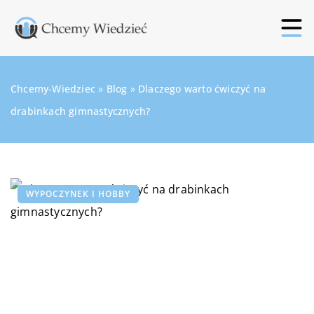
Chcemy-Wiedziec
»
Blog
»
Dlaczego warto ćwiczyć na
drabinkach gimnastycznych?
WYPOCZYNEK I HOBBY