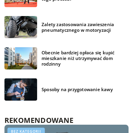
Zalety zastosowania zawieszenia
pneumatycznego w motoryzacji
Obecnie bardziej opłaca się kupić
mieszkanie niż utrzymywać dom
rodzinny
Sposoby na przygotowanie kawy
REKOMENDOWANE
28 stycznia 2021
DOM I OGRÓD
BUDOWNICTWO I NIERUCHOMOŚCI
BEZ KATEGORII