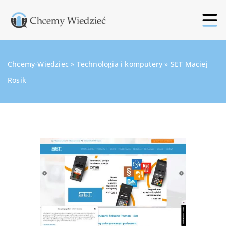
Chcemy-Wiedziec
»
Technologia i komputery
»
SET Maciej
Rosik