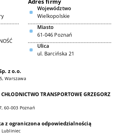
Adres firmy
Województwo
ry
Wielkopolskie
Miasto
61-046 Poznań
LNOŚĆ
Ulica
ul. Barcińska 21
p. z o.o.
15, Warszawa
 CHŁODNICTWO TRANSPORTOWE GRZEGORZ
7, 60-003 Poznań
a z ograniczona odpowiedzialnością
 Lubliniec