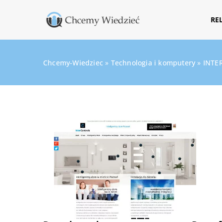
RE
Chcemy-Wiedziec
»
Technologia i komputery
»
INTE