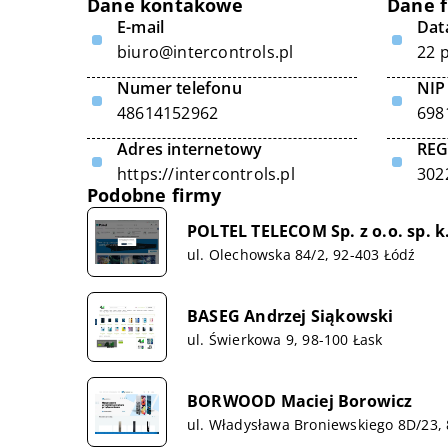
Dane kontakowe
Dane 
E-mail
Data
biuro@intercontrols.pl
22 
Numer telefonu
NIP
48614152962
698
Adres internetowy
RE
https://intercontrols.pl
302
Podobne firmy
POLTEL TELECOM Sp. z o.o. sp. k
ul. Olechowska 84/2, 92-403 Łódź
BASEG Andrzej Siąkowski
ul. Świerkowa 9, 98-100 Łask
BORWOOD Maciej Borowicz
ul. Władysława Broniewskiego 8D/23,