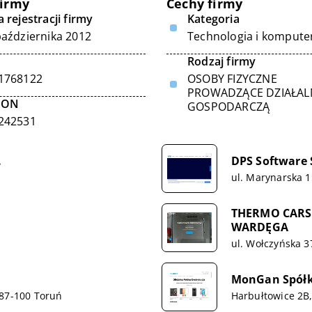
firmy
Cechy firmy
 rejestracji firmy
Kategoria
października 2012
Technologia i kompute
Rodzaj firmy
1768122
OSOBY FIZYCZNE
PROWADZĄCE DZIAŁA
GON
GOSPODARCZĄ
242531
.
DPS Software S
ul. Marynarska 
THERMO CARS
WARDĘGA
ul. Wołczyńska 3
MonGan Spółk
 87-100 Toruń
Harbułtowice 2B,