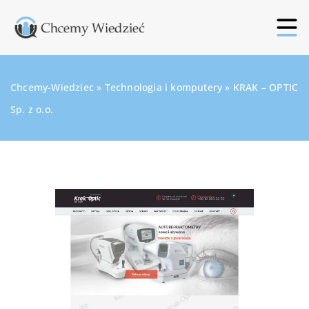
Chcemy-Wiedziec
»
Technologia i komputery
»
KRAK – OPTIC
Sp. z o.o.