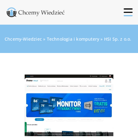
Chcemy-Wiedziec
»
Technologia i komputery
»
HSI Sp. z o.o.