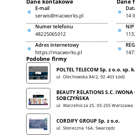
Dane kontakowe
Dane 
E-mail
Data
serwis@macworks.pl
14 l
Numer telefonu
NIP
48225065012
113
Adres internetowy
RE
https://macworks.pl
147
Podobne firmy
POLTEL TELECOM Sp. z o.o. sp. k
ul. Olechowska 84/2, 92-403 Łódź
BEAUTY RELATIONS S.C. IWON
SOBCZYŃSKA
ul. Warzelnicza 25, 03-255 Warszawa
CORDIFY GROUP Sp. z o.o.
ul. Słoneczna 16A, Swarzędz