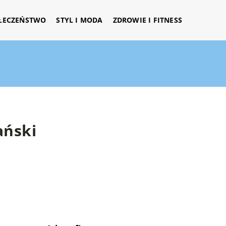
ŁECZEŃSTWO
STYL I MODA
ZDROWIE I FITNESS
ański