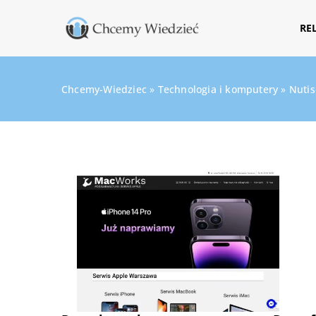
RE
Chcemy-Wiedziec
»
Technologia i komputery
»
Nutis