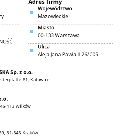
Adres firmy
Województwo
ry
Mazowieckie
Miasto
00-133 Warszawa
LNOŚĆ
Ulica
Aleja Jana Pawła II 26/C05
A Sp. z o.o.
terplatte 81, Katowice
o.o.
, 46-113 Wilków
89, 31-345 Kraków