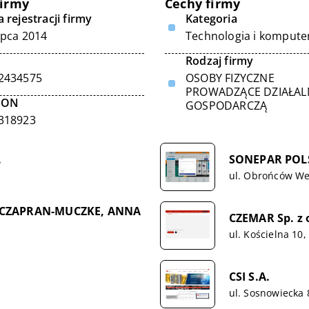
firmy
Cechy firmy
 rejestracji firmy
Kategoria
ipca 2014
Technologia i kompute
Rodzaj firmy
2434575
OSOBY FIZYCZNE
PROWADZĄCE DZIAŁA
GON
GOSPODARCZĄ
318923
.
SONEPAR POLSK
ul. Obrońców Wes
A CZAPRAN-MUCZKE, ANNA
CZEMAR Sp. z 
ul. Kościelna 10
CSI S.A.
ul. Sosnowiecka 