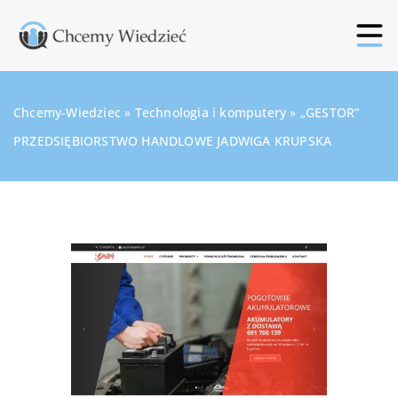
Chcemy-Wiedziec
»
Technologia i komputery
»
„GESTOR”
PRZEDSIĘBIORSTWO HANDLOWE JADWIGA KRUPSKA