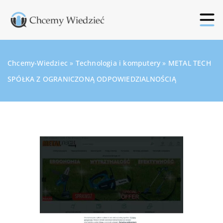
Chcemy-Wiedziec
»
Technologia i komputery
»
METAL TECH
SPÓŁKA Z OGRANICZONĄ ODPOWIEDZIALNOŚCIĄ