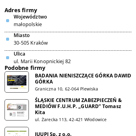
Adres firmy
Województwo
małopolskie
Miasto
30-505 Kraków
Ulica
ul. Marii Konopnickiej 82
Podobne firmy
BADANIA NIENISZCZĄCE GÓRKA DAWID
GÓRKA
Graniczna 10, 62-064 Plewiska
ŚLĄSKIE CENTRUM ZABEZPIECZEŃ &
MEDIÓW F.U.H.P. „GUARD” Tomasz
Kita
ul. Żarecka 113, 42-421 Włodowice
JUUPI Sp. z o.o.