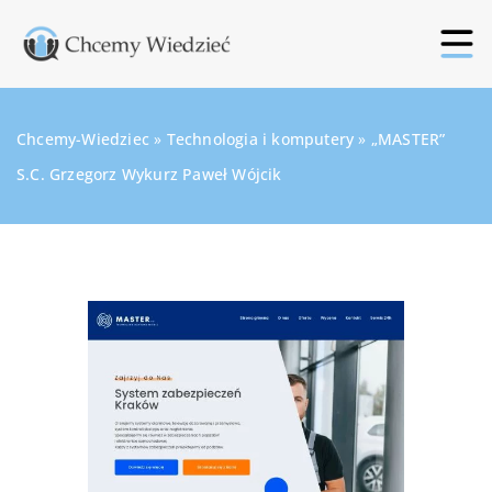
Chcemy-Wiedziec
»
Technologia i komputery
»
„MASTER”
S.C. Grzegorz Wykurz Paweł Wójcik