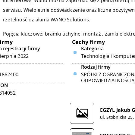
internetowej Wano można zapoznać się z pełną ofertą fir
serwisu. Wieloletnie doświadczenie oraz liczne pozytywn
rzetelność działania WANO Solutions.
Pojęcia kluczowe: bramki uchylne, montaż , zamki elektr
firmy
Cechy firmy
 rejestracji firmy
Kategoria
sierpnia 2022
Technologia i kompute
Rodzaj firmy
1862400
SPÓŁKI Z OGRANICZON
ODPOWIEDZIALNOŚCIĄ
GON
814052
EGZYL Jakub G
ul. Stobnicka 25