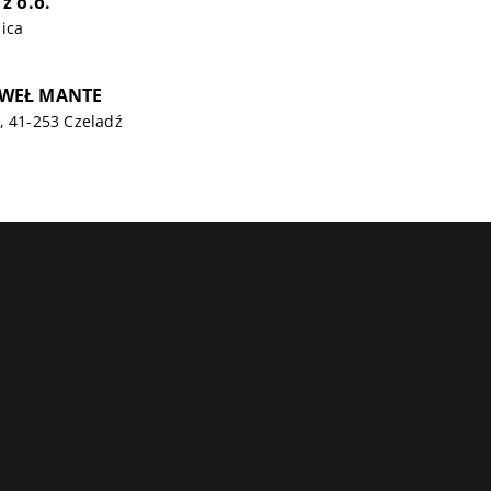
z o.o.
ica
WEŁ MANTE
, 41-253 Czeladź