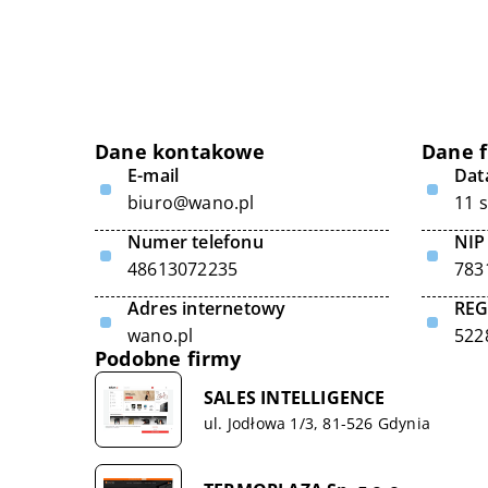
Dane kontakowe
Dane 
E-mail
Data
biuro@wano.pl
11 
Numer telefonu
NIP
48613072235
783
Adres internetowy
RE
wano.pl
522
Podobne firmy
SALES INTELLIGENCE
ul. Jodłowa 1/3, 81-526 Gdynia