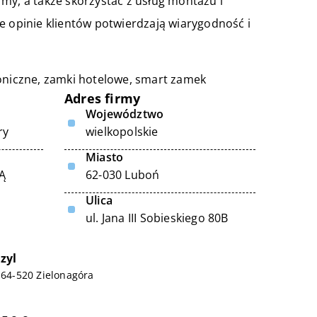
my, a także skorzystać z usług montażu i
e opinie klientów potwierdzają wiarygodność i
oniczne, zamki hotelowe,
smart zamek
Adres firmy
Województwo
ry
wielkopolskie
Miasto
Ą
62-030 Luboń
Ulica
ul. Jana III Sobieskiego 80B
zyl
, 64-520 Zielonagóra