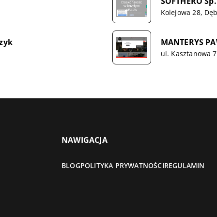
SOFTHERO Sp. 
Kolejowa 28, Dęb
zyk
MANTERYS PA
ul. Kasztanowa 7
NAWIGACJA
BLOG
POLITYKA PRYWATNOŚCI
REGULAMIN