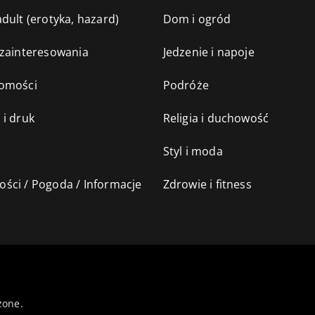
dult (erotyka, hazard)
Dom i ogród
 zainteresowania
Jedzenie i napoje
omości
Podróże
 i druk
Religia i duchowość
Styl i moda
ści / Pogoda / Informacje
Zdrowie i fitness
żone.