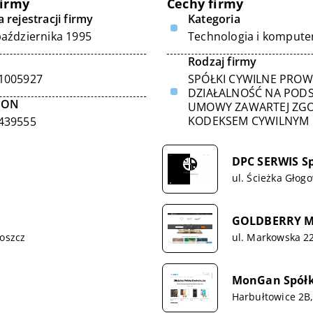
firmy
Cechy firmy
 rejestracji firmy
Kategoria
października 1995
Technologia i kompute
Rodzaj firmy
1005927
SPÓŁKI CYWILNE PRO
DZIAŁALNOŚĆ NA POD
GON
UMOWY ZAWARTEJ ZGO
KODEKSEM CYWILNYM
439555
DPC SERWIS Sp.
ul. Ścieżka Głog
GOLDBERRY Ma
goszcz
ul. Markowska 2
MonGan Spółk
Harbułtowice 2B,