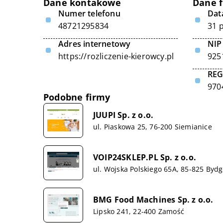
Dane kontakowe
Dane 
Numer telefonu
Data
48721295834
31 
Adres internetowy
NIP
https://rozliczenie-kierowcy.pl
925
RE
970
Podobne firmy
JUUPI Sp. z o.o.
ul. Piaskowa 25, 76-200 Siemianice
VOIP24SKLEP.PL Sp. z o.o.
ul. Wojska Polskiego 65A, 85-825 Byd
BMG Food Machines Sp. z o.o.
Lipsko 241, 22-400 Zamość