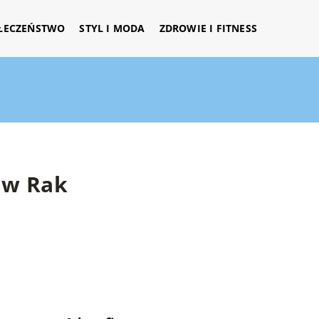
ŁECZEŃSTWO
STYL I MODA
ZDROWIE I FITNESS
ław Rak