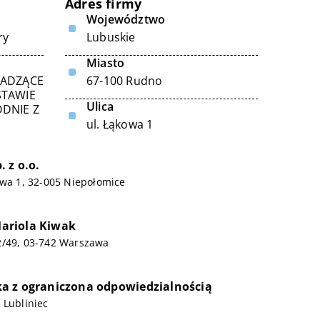
Adres firmy
Województwo
ry
Lubuskie
Miasto
WADZĄCE
67-100 Rudno
STAWIE
Ulica
DNIE Z
ul. Łąkowa 1
 z o.o.
owa 1, 32-005 Niepołomice
riola Kiwak
2/49, 03-742 Warszawa
a z ograniczona odpowiedzialnością
 Lubliniec