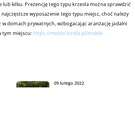
 lub kilku. Prezencję tego typu krzesła można sprawdzić
najczęstsze wyposażenie tego typu miejsc, choć należy
eż w domach prywatnych, wzbogacając aranżację jadalni
w tym miejscu:
https://meblo-strefa.pl/meble-
09 lutego 2022
Kiedy warto zainwestować w
basen całoroczny?
22 lipca 2019
ego
Restaurujemy starą komodę – co
nam będzie potrzebne?