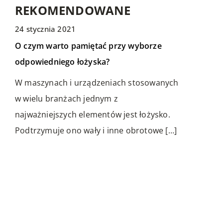
REKOMENDOWANE
24 stycznia 2021
WYPOCZYNEK I HOBBY
PRZEMYSŁ I TECHNIKA
PRZEMYSŁ I TECHNIKA
O czym warto pamiętać przy wyborze
odpowiedniego łożyska?
W maszynach i urządzeniach stosowanych
w wielu branżach jednym z
najważniejszych elementów jest łożysko.
Podtrzymuje ono wały i inne obrotowe […]
18 grudnia 2022
21 maja 2022
Dlaczego powinieneś rozważyć instalację
Haft i jego krótka geneza
odbojów na parkingu?
Haft to sztuka zdobienia tkanin lub innych
Obecność odbojów w przestrzeni
materiałów za pomocą igły i nici. Do haftu
parkingowej to świetny sposób na
można również wykorzystać inne