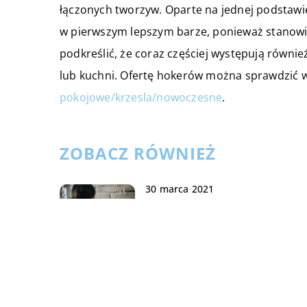
łączonych tworzyw. Oparte na jednej podstawie
w pierwszym lepszym barze, ponieważ stanowi 
podkreślić, że coraz częściej występują równi
lub kuchni. Ofertę hokerów można sprawdzić 
pokojowe/krzesla/nowoczesne
.
ZOBACZ RÓWNIEŻ
30 marca 2021
Jak zabezpieczyć swoje mienie
przed kradzieżą?
15 grudnia 2022
Kominek w salonie – jakie są j
zalety?