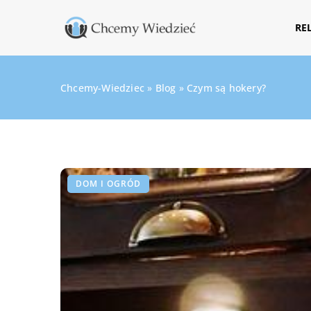
RE
Chcemy-Wiedziec
»
Blog
»
Czym są hokery?
DOM I OGRÓD