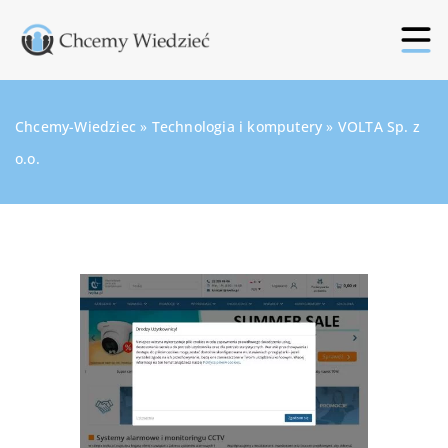
Chcemy-Wiedziec
»
Technologia i komputery
»
VOLTA Sp. z
o.o.