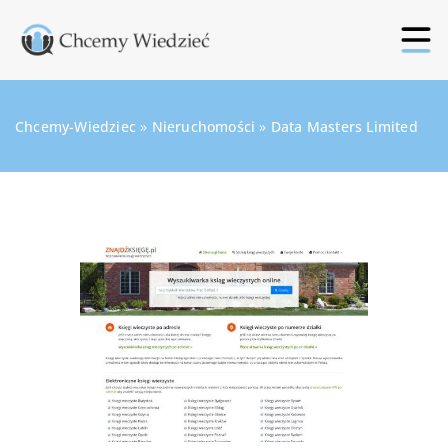
Chcemy-Wiedziec
»
Nieruchomości
»
Data Masters Limited