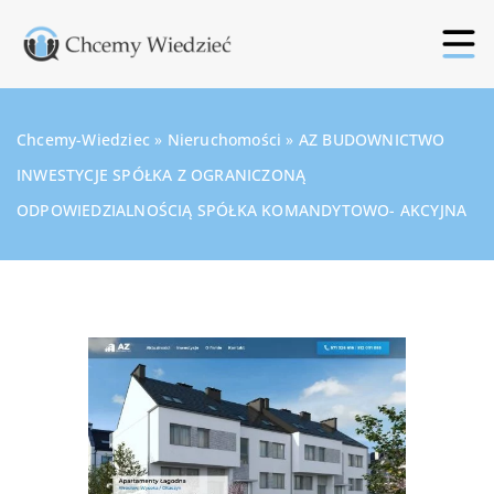
Chcemy-Wiedziec
»
Nieruchomości
»
AZ BUDOWNICTWO
INWESTYCJE SPÓŁKA Z OGRANICZONĄ
ODPOWIEDZIALNOŚCIĄ SPÓŁKA KOMANDYTOWO- AKCYJNA