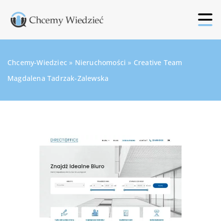
Chcemy-Wiedziec
»
Nieruchomości
»
Creative Team
Magdalena Tadrzak-Zalewska