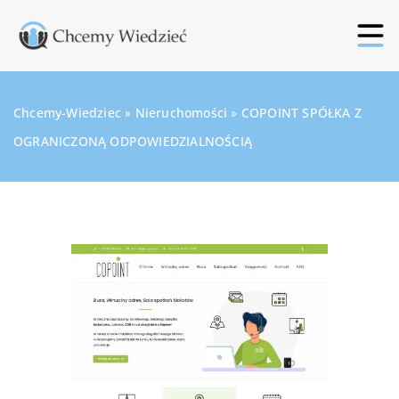
Chcemy-Wiedziec
»
Nieruchomości
»
COPOINT SPÓŁKA Z
OGRANICZONĄ ODPOWIEDZIALNOŚCIĄ