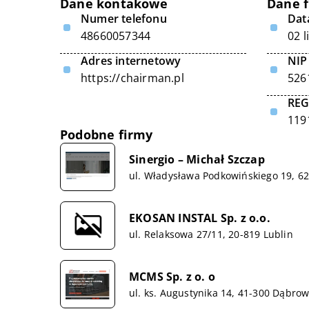
Dane kontakowe
Dane 
Numer telefonu
Data
48660057344
02 l
Adres internetowy
NIP
https://chairman.pl
526
RE
119
Podobne firmy
Sinergio – Michał Szczap
ul. Władysława Podkowińskiego 19, 62
EKOSAN INSTAL Sp. z o.o.
ul. Relaksowa 27/11, 20-819 Lublin
MCMS Sp. z o. o
ul. ks. Augustynika 14, 41-300 Dąbro