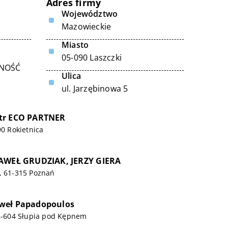
Adres firmy
Województwo
Mazowieckie
Miasto
05-090 Laszczki
LNOŚĆ
Ulica
ul. Jarzębinowa 5
tr ECO PARTNER
90 Rokietnica
PAWEŁ GRUDZIAK, JERZY GIERA
, 61-315 Poznań
weł Papadopoulos
63-604 Słupia pod Kępnem