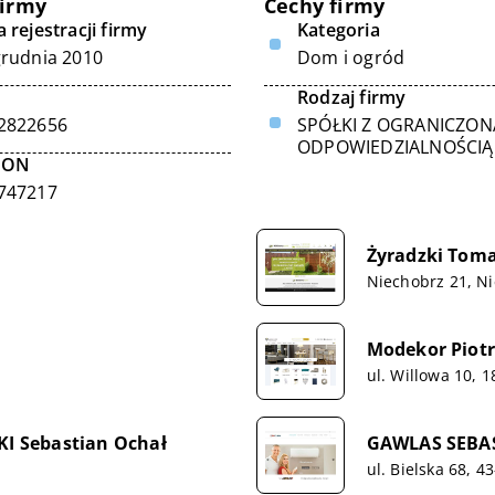
firmy
Cechy firmy
 rejestracji firmy
Kategoria
grudnia 2010
Dom i ogród
Rodzaj firmy
2822656
SPÓŁKI Z OGRANICZON
ODPOWIEDZIALNOŚCIĄ
GON
747217
Żyradzki Tom
Niechobrz 21, N
Modekor Piotr
ul. Willowa 10,
I Sebastian Ochał
GAWLAS SEBA
ul. Bielska 68, 4