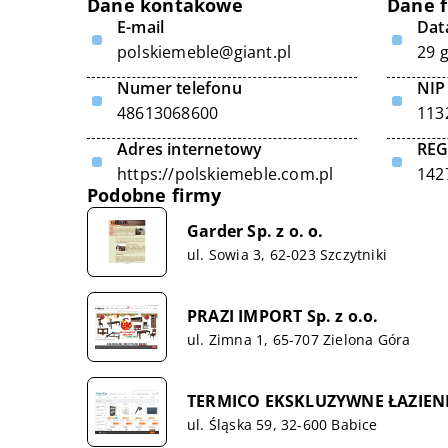
Dane kontakowe
Dane 
E-mail
Data
polskiemeble@giant.pl
29 
Numer telefonu
NIP
48613068600
113
Adres internetowy
RE
https://polskiemeble.com.pl
142
Podobne firmy
Garder Sp. z o. o.
ul. Sowia 3, 62-023 Szczytniki
PRAZI IMPORT Sp. z o.o.
ul. Zimna 1, 65-707 Zielona Góra
TERMICO EKSKLUZYWNE ŁAZIENK
ul. Śląska 59, 32-600 Babice