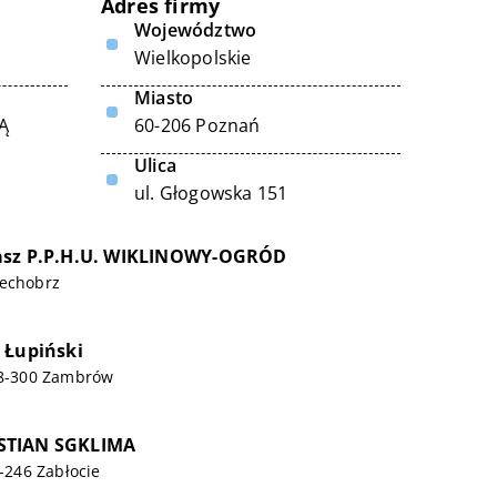
Adres firmy
Województwo
Wielkopolskie
Miasto
Ą
60-206 Poznań
Ulica
ul. Głogowska 151
asz P.P.H.U. WIKLINOWY-OGRÓD
iechobrz
 Łupiński
 18-300 Zambrów
STIAN SGKLIMA
3-246 Zabłocie