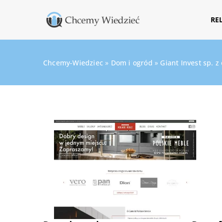
RE
Chcemy-Wiedziec
»
Dom i ogród
»
Giant Invest sp. z 