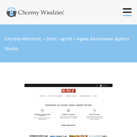
Chcemy-Wiedziec
»
Dom i ogród
»
Agata Raszewska Agaton
Studio