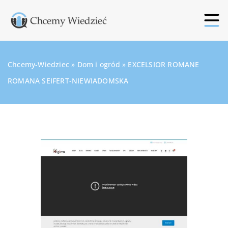
Chcemy-Wiedziec
»
Dom i ogród
»
EXCELSIOR ROMANE
ROMANA SEIFERT-NIEWIADOMSKA