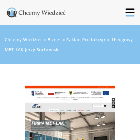
Chcemy-Wiedziec
»
Biznes
»
Zakład Produkcyjno- Usługowy
MET-LAK Jerzy Suchomski