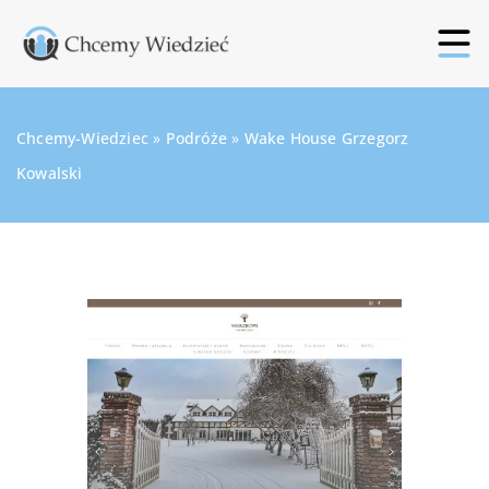
Chcemy-Wiedziec
»
Podróże
»
Wake House Grzegorz
Kowalski