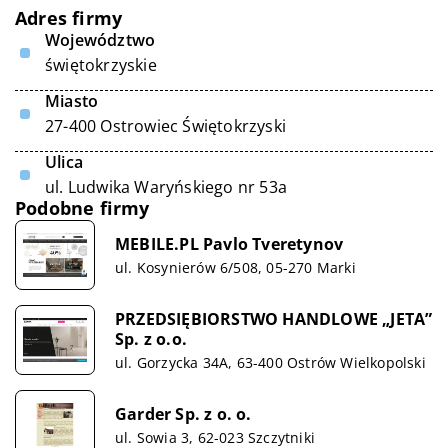
Adres firmy
Województwo
świętokrzyskie
Miasto
27-400 Ostrowiec Świętokrzyski
Ulica
ul. Ludwika Waryńskiego nr 53a
Podobne firmy
MEBILE.PL Pavlo Tveretynov
ul. Kosynierów 6/508, 05-270 Marki
PRZEDSIĘBIORSTWO HANDLOWE „JETA”
Sp. z o.o.
ul. Gorzycka 34A, 63-400 Ostrów Wielkopolski
Garder Sp. z o. o.
ul. Sowia 3, 62-023 Szczytniki