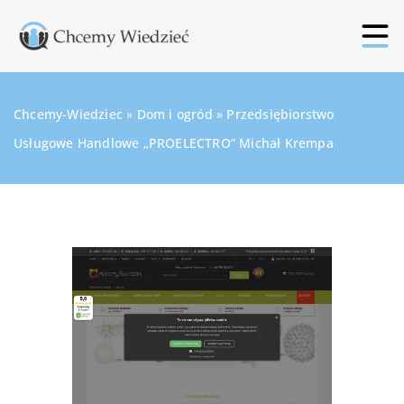
Chcemy-Wiedziec
»
Dom i ogród
»
Przedsiębiorstwo
Usługowe Handlowe „PROELECTRO” Michał Krempa