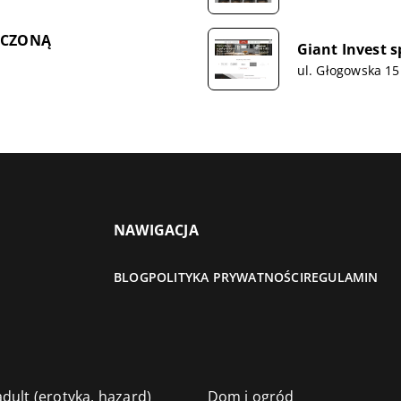
ICZONĄ
Giant Invest sp
ul. Głogowska 15
NAWIGACJA
BLOG
POLITYKA PRYWATNOŚCI
REGULAMIN
dult (erotyka, hazard)
Dom i ogród