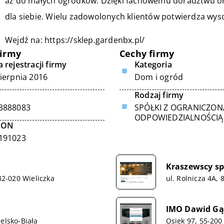
aż do małych ogródków. Dzięki fachowemu doradztwu ora
dla siebie. Wielu zadowolonych klientów potwierdza wys
Wejdź na:
https://sklep.gardenbx.pl/
firmy
Cechy firmy
 rejestracji firmy
Kategoria
sierpnia 2016
Dom i ogród
Rodzaj firmy
3888083
SPÓŁKI Z OGRANICZON
ODPOWIEDZIALNOŚCIĄ
GON
191023
Kraszewscy s
32-020 Wieliczka
ul. Rolnicza 4A,
IMO Dawid Gą
elsko-Biała
Osiek 97, 55-20