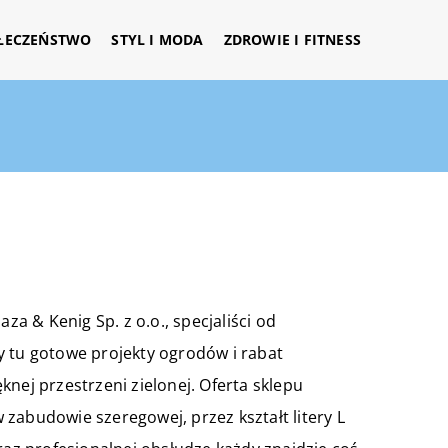
ŁECZEŃSTWO
STYL I MODA
ZDROWIE I FITNESS
za & Kenig Sp. z o.o., specjaliści od
y tu gotowe projekty ogrodów i rabat
nej przestrzeni zielonej. Oferta sklepu
zabudowie szeregowej, przez kształt litery L