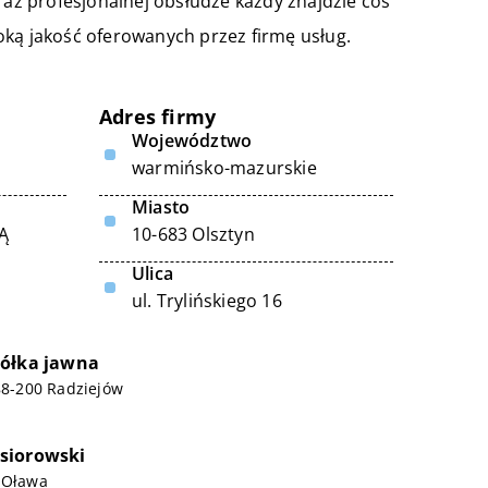
z profesjonalnej obsłudze każdy znajdzie coś
oką jakość oferowanych przez firmę usług.
Adres firmy
Województwo
warmińsko-mazurskie
Miasto
Ą
10-683 Olsztyn
Ulica
ul. Trylińskiego 16
półka jawna
 88-200 Radziejów
siorowski
0 Oława