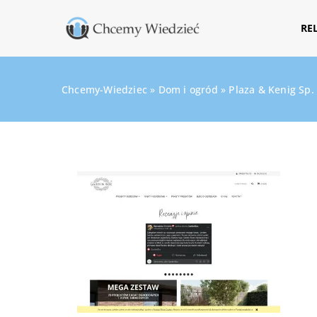
RE
Chcemy-Wiedziec
»
Dom i ogród
»
Plaza & Kenig Sp. 