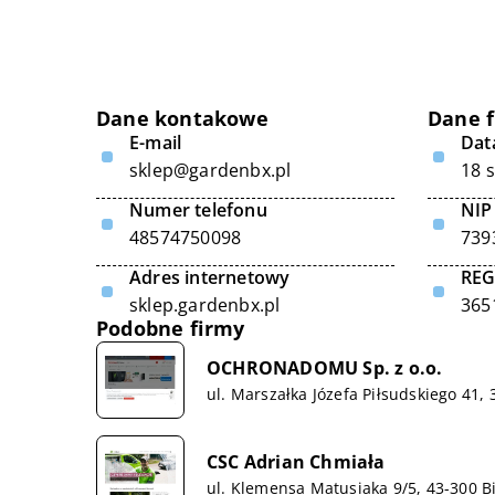
Dane kontakowe
Dane 
E-mail
Data
sklep@gardenbx.pl
18 
Numer telefonu
NIP
48574750098
739
Adres internetowy
RE
sklep.gardenbx.pl
365
Podobne firmy
OCHRONADOMU Sp. z o.o.
ul. Marszałka Józefa Piłsudskiego 41, 
CSC Adrian Chmiała
ul. Klemensa Matusiaka 9/5, 43-300 Bi