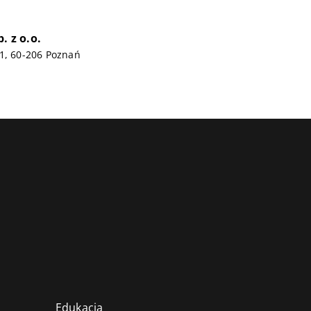
. z o.o.
1, 60-206 Poznań
Edukacja