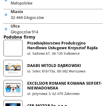
Małopolskie
Miasto
32-444 Głogoczów
Ulica
Głogoczów 914
Podobne firmy
Przedsiębiorstwo Produkcyjno
Handlowo Usługowe Krzysztof Rajda
ul. Sadowa 67, 34-120 Sułkowice
DAABS WITOLD DĄBROWSKI
ul. Solec 81b/73a, 00-382 Warszawa
EXCELSIOR ROMANE ROMANA SEIFERT-
NIEWIADOMSKA
ul. Jeżynowa 3, 62-070 Zakrzewo
CER MOTOR Sp. z o.o.