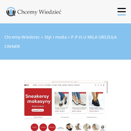
Chcemy-Wiedziec
»
Styl i moda
»
P.P.H.U MILA URSZULA
CINNER