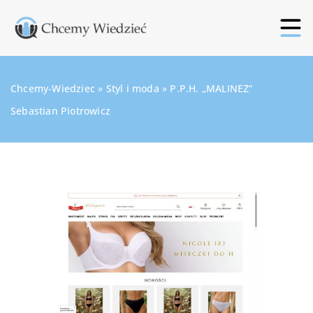
Chcemy-Wiedziec
»
Styl i moda
»
P.P.H. „MALINEZ”
Sebastian Piotrowicz