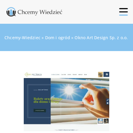
Chcemy-Wiedziec
»
Dom i ogród
»
Okno Art Design Sp. z o.o.