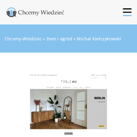
Chcemy-Wiedziec
»
Dom i ogród
»
Michał Kiełczykowski