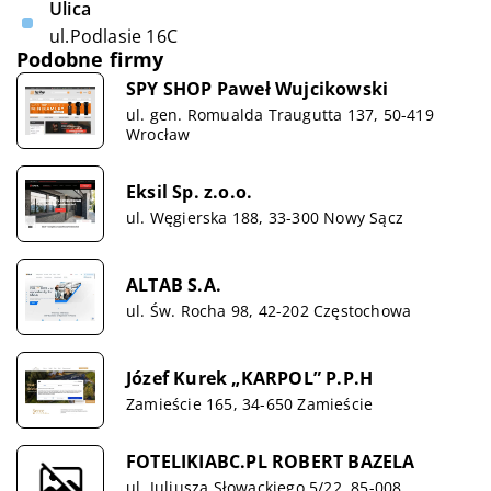
Ulica
ul.Podlasie 16C
Podobne firmy
SPY SHOP Paweł Wujcikowski
ul. gen. Romualda Traugutta 137, 50-419
Wrocław
Eksil Sp. z.o.o.
ul. Węgierska 188, 33-300 Nowy Sącz
ALTAB S.A.
ul. Św. Rocha 98, 42-202 Częstochowa
Józef Kurek „KARPOL” P.P.H
Zamieście 165, 34-650 Zamieście
FOTELIKIABC.PL ROBERT BAZELA
ul. Juliusza Słowackiego 5/22, 85-008