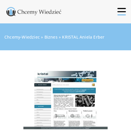
Chcemy-Wiedziec
»
Biznes
»
KRISTAL Aniela Erber