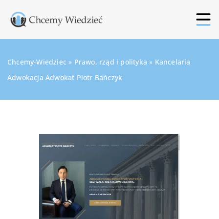
Chcemy-Wiedziec
»
Prawo, rząd i polityka
»
Kancelaria
Adwokacja Adwokat Piotr Bańczyk