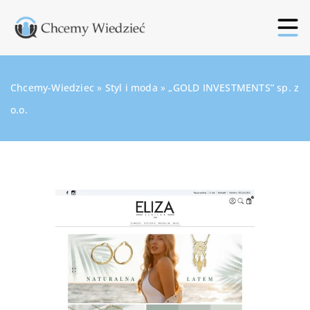
Chcemy-Wiedziec
»
Styl i moda
»
„GOLD INVESTMENTS” sp. z
o.o.