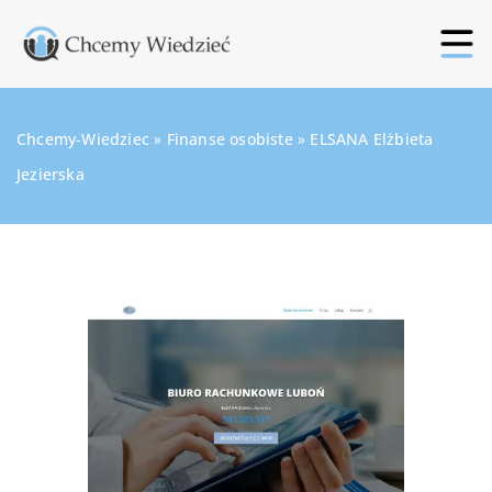
Chcemy-Wiedziec
»
Finanse osobiste
»
ELSANA Elżbieta
Jezierska