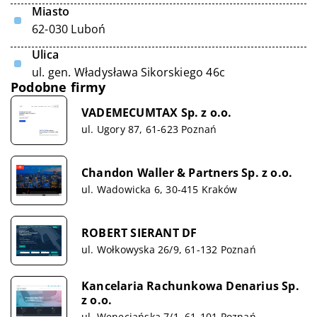
Miasto
62-030 Luboń
Ulica
ul. gen. Władysława Sikorskiego 46c
Podobne firmy
VADEMECUMTAX Sp. z o.o.
ul. Ugory 87, 61-623 Poznań
Chandon Waller & Partners Sp. z o.o.
ul. Wadowicka 6, 30-415 Kraków
ROBERT SIERANT DF
ul. Wołkowyska 26/9, 61-132 Poznań
Kancelaria Rachunkowa Denarius Sp.
z o.o.
ul. Wenecjańska 7/1, 61-101 Poznań