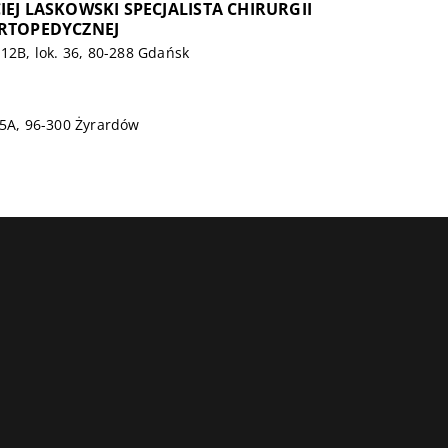
IEJ LASKOWSKI SPECJALISTA CHIRURGII
ORTOPEDYCZNEJ
 12B, lok. 36, 80-288 Gdańsk
15A, 96-300 Żyrardów