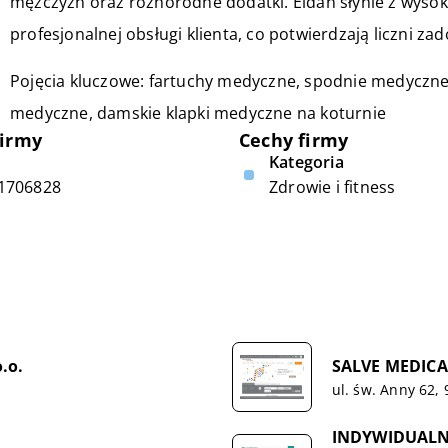
mężczyzn oraz różnorodne dodatki. Eldan słynie z wysok
profesjonalnej obsługi klienta, co potwierdzają liczni za
Pojęcia kluczowe: fartuchy medyczne, spodnie medyczne
medyczne,
damskie klapki medyczne na koturnie
firmy
Cechy firmy
Kategoria
1706828
Zdrowie i fitness
.o.
SALVE MEDICA S
ul. św. Anny 62,
INDYWIDUALN