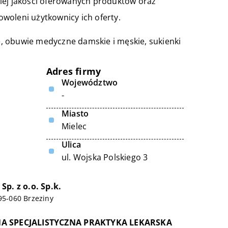
iej jakości oferowanych produktów oraz
dowoleni użytkownicy ich oferty.
, obuwie medyczne damskie i męskie, sukienki
Adres firmy
Województwo
-
Miasto
Mielec
Ulica
ul. Wojska Polskiego 3
p. z o.o. Sp.k.
 95-060 Brzeziny
A SPECJALISTYCZNA PRAKTYKA LEKARSKA