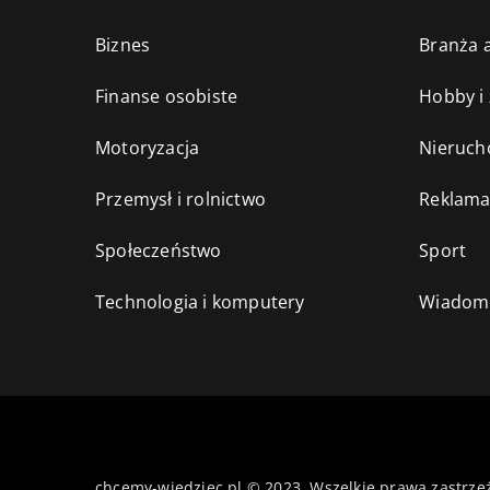
Biznes
Branża a
Finanse osobiste
Hobby i
Motoryzacja
Nieruch
Przemysł i rolnictwo
Reklama
Społeczeństwo
Sport
Technologia i komputery
Wiadomo
chcemy-wiedziec.pl © 2023. Wszelkie prawa zastrze