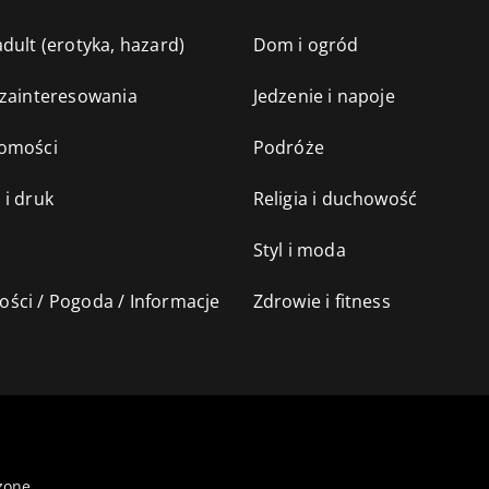
dult (erotyka, hazard)
Dom i ogród
 zainteresowania
Jedzenie i napoje
omości
Podróże
 i druk
Religia i duchowość
Styl i moda
ści / Pogoda / Informacje
Zdrowie i fitness
żone.