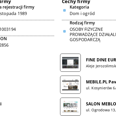
firmy
Cechy firmy
 rejestracji firmy
Kategoria
listopada 1989
Dom i ogród
Rodzaj firmy
1003194
OSOBY FIZYCZNE
PROWADZĄCE DZIAŁA
GON
GOSPODARCZĄ
2856
FINE DINE EUR
Aleje Jerozolimsk
MEBILE.PL Pav
ul. Kosynierów 6
i
SALON MEBLOW
ul. Ogrodowa 13