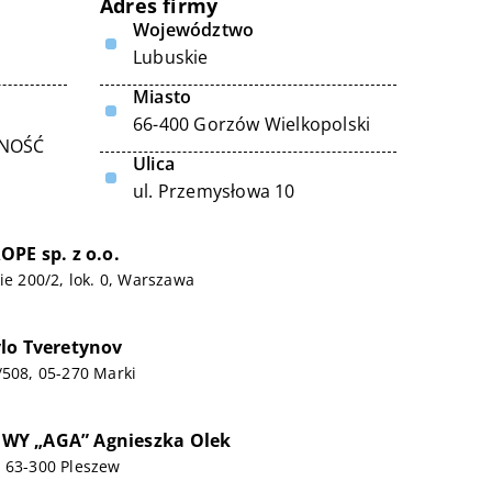
Adres firmy
Województwo
Lubuskie
Miasto
66-400 Gorzów Wielkopolski
LNOŚĆ
Ulica
ul. Przemysłowa 10
OPE sp. z o.o.
ie 200/2, lok. 0, Warszawa
lo Tveretynov
/508, 05-270 Marki
Y „AGA” Agnieszka Olek
, 63-300 Pleszew