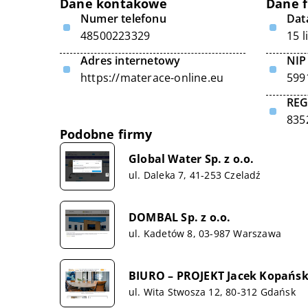
Dane kontakowe
Dane 
Numer telefonu
Data
48500223329
15 
Adres internetowy
NIP
https://materace-online.eu
599
RE
835
Podobne firmy
Global Water Sp. z o.o.
ul. Daleka 7, 41-253 Czeladź
DOMBAL Sp. z o.o.
ul. Kadetów 8, 03-987 Warszawa
BIURO – PROJEKT Jacek Kopańsk
ul. Wita Stwosza 12, 80-312 Gdańsk