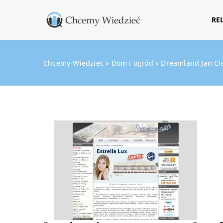
RE
Chcemy-Wiedziec
»
Dom i ogród
»
Dreamland Jan Ci