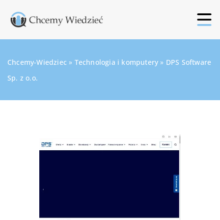
Chcemy-Wiedziec
»
Technologia i komputery
»
DPS Software
Sp. z o.o.