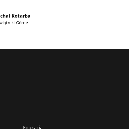
chał Kotarba
Świątniki Górne
Edukacja