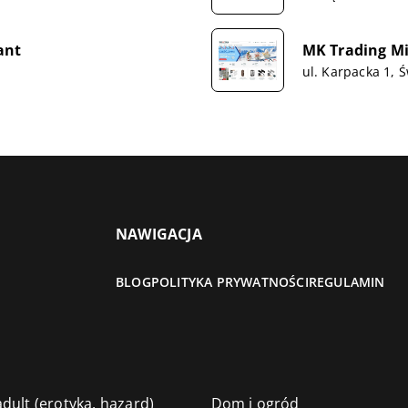
ant
MK Trading Mi
ul. Karpacka 1, 
NAWIGACJA
BLOG
POLITYKA PRYWATNOŚCI
REGULAMIN
dult (erotyka, hazard)
Dom i ogród