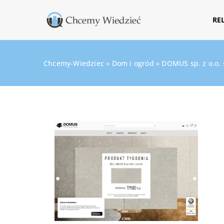
RE
Chcemy-Wiedziec
»
Dom i ogród
»
DOMUS sp. z o.o. 