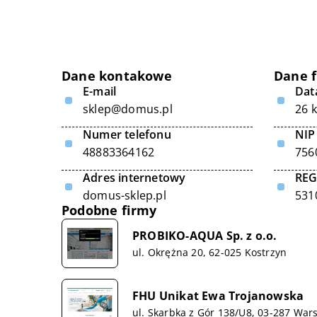
Dane kontakowe
Dane 
E-mail
Data
sklep@domus.pl
26 
Numer telefonu
NIP
48883364162
756
Adres internetowy
RE
domus-sklep.pl
531
Podobne firmy
PROBIKO-AQUA Sp. z o.o.
ul. Okrężna 20, 62-025 Kostrzyn
FHU Unikat Ewa Trojanowska
ul. Skarbka z Gór 138/U8, 03-287 War