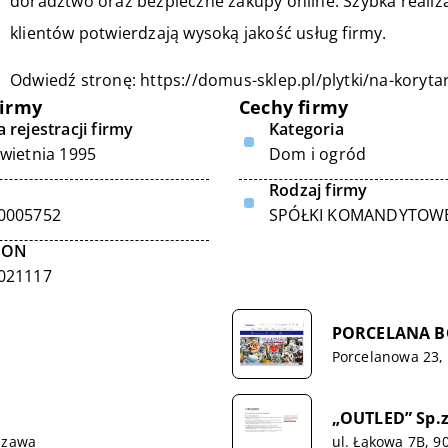
doradztwo oraz bezpieczne zakupy online. Szybka reali
klientów potwierdzają wysoką jakość usług firmy.
Odwiedź stronę:
https://domus-sklep.pl/plytki/na-koryta
firmy
Cechy firmy
 rejestracji firmy
Kategoria
kwietnia 1995
Dom i ogród
Rodzaj firmy
0005752
SPÓŁKI KOMANDYTOW
GON
021117
PORCELANA BO
Porcelanowa 23,
„OUTLED” Sp.z
szawa
ul. Łąkowa 7B, 9