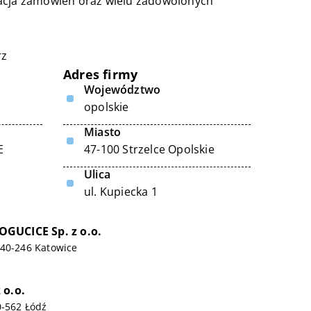
zacja zamówień oraz wielu zadowolonych
rz
Adres firmy
Województwo
opolskie
Miasto
E
47-100 Strzelce Opolskie
Ulica
ul. Kupiecka 1
GUCICE Sp. z o.o.
 40-246 Katowice
 o.o.
0-562 Łódź