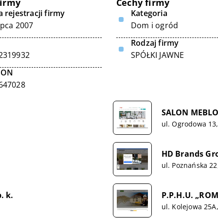
firmy
Cechy firmy
 rejestracji firmy
Kategoria
ipca 2007
Dom i ogród
Rodzaj firmy
2319932
SPÓŁKI JAWNE
GON
647028
SALON MEBLOW
ul. Ogrodowa 13
HD Brands Gr
ul. Poznańska 22
. k.
P.P.H.U. „RO
ul. Kolejowa 25A