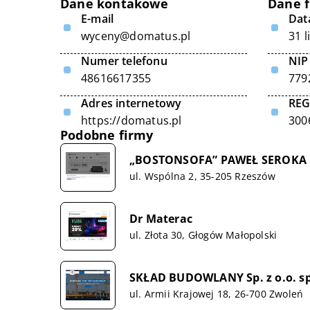
Dane kontakowe
Dane 
E-mail
Data
wyceny@domatus.pl
31 l
Numer telefonu
NIP
48616617355
779
Adres internetowy
RE
https://domatus.pl
300
Podobne firmy
„BOSTONSOFA” PAWEŁ SEROKA
ul. Wspólna 2, 35-205 Rzeszów
Dr Materac
ul. Złota 30, Głogów Małopolski
SKŁAD BUDOWLANY Sp. z o.o. sp
ul. Armii Krajowej 18, 26-700 Zwoleń