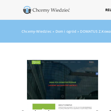
RE
Chcemy-Wiedziec
»
Dom i ogród
»
DOMATUS Z.Kowalak