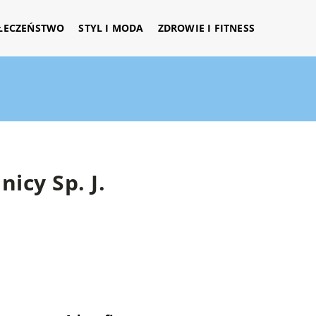
ŁECZEŃSTWO
STYL I MODA
ZDROWIE I FITNESS
icy Sp. J.