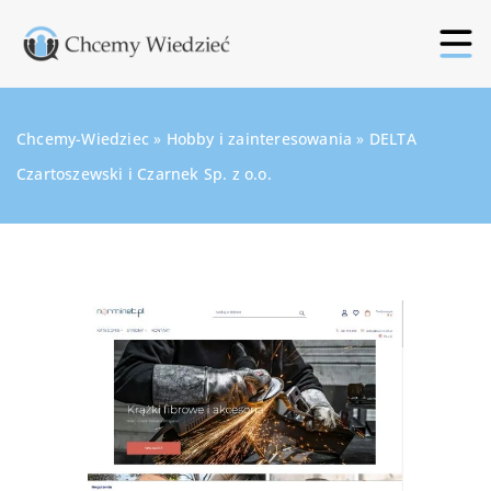
Chcemy-Wiedziec
»
Hobby i zainteresowania
»
DELTA
Czartoszewski i Czarnek Sp. z o.o.