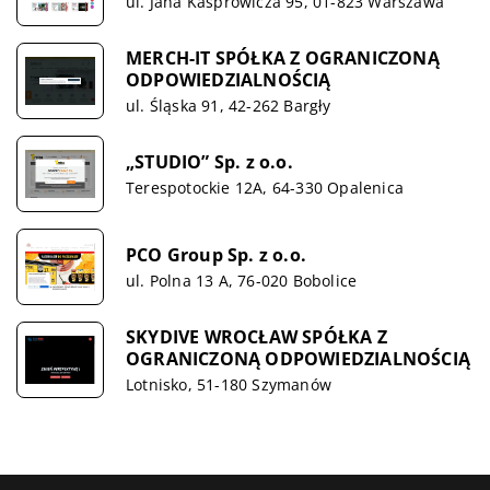
ul. Jana Kasprowicza 95, 01-823 Warszawa
MERCH-IT SPÓŁKA Z OGRANICZONĄ
ODPOWIEDZIALNOŚCIĄ
ul. Śląska 91, 42-262 Bargły
„STUDIO” Sp. z o.o.
Terespotockie 12A, 64-330 Opalenica
PCO Group Sp. z o.o.
ul. Polna 13 A, 76-020 Bobolice
SKYDIVE WROCŁAW SPÓŁKA Z
OGRANICZONĄ ODPOWIEDZIALNOŚCIĄ
Lotnisko, 51-180 Szymanów